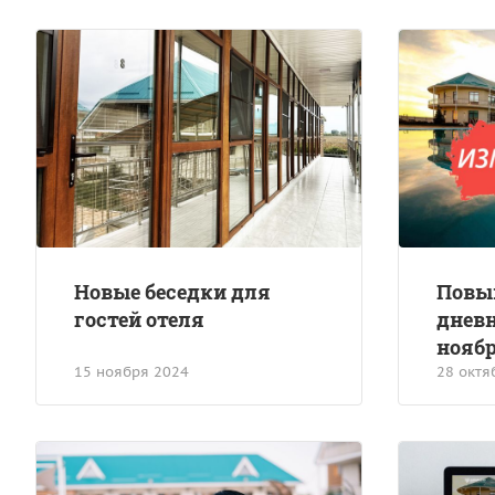
Новые беседки для
Повы
гостей отеля
дневн
нояб
15 ноября 2024
28 октя