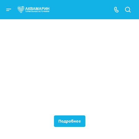
Банный чан с травами
Чан с травами - это специальная подогреваемая ёмкость,
наполняемая горячей водой. Во время купания в чане
запариваются еловые или кедровые лапы, ветки
можжевельника, эвкалипта и различные травы. Купание в
банном чане с травами по степени полезного
воздействия на организм сопоставимы с купанием в
Подробнее
природном горячем источнике.