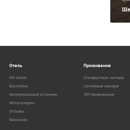
Ше
Отель
Проживание
Об отеле
Стандартные номера
Бассейны
Семейные номера
Геотермальный источник
VIP проживание
Фотогалерея
Отзывы
Вакансии