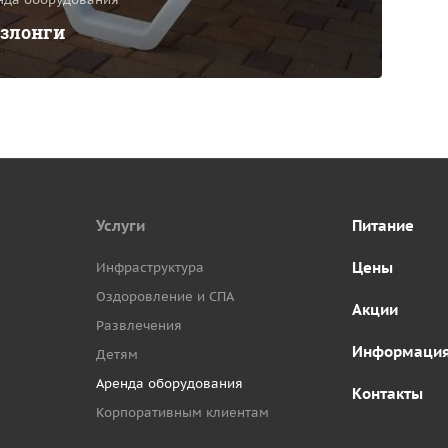
злонги
Услуги
Питание
Цены
Инфраструктура
Оздоровление и СПА
Акции
Развлечения
Информаци
Детям
Аренда оборудования
Контакты
Корпоративным клиентам