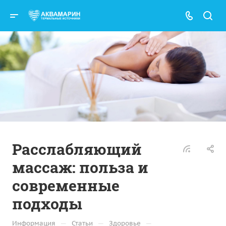
Расслабляющий
массаж: польза и
современные
подходы
—
—
—
Информация
Статьи
Здоровье