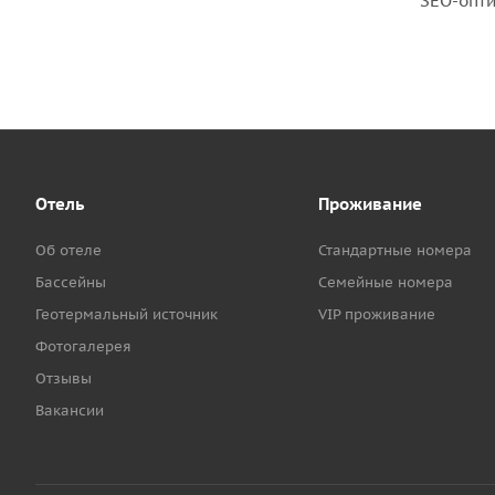
SEO-опти
Отель
Проживание
Об отеле
Стандартные номера
Бассейны
Семейные номера
Геотермальный источник
VIP проживание
Фотогалерея
Отзывы
Вакансии