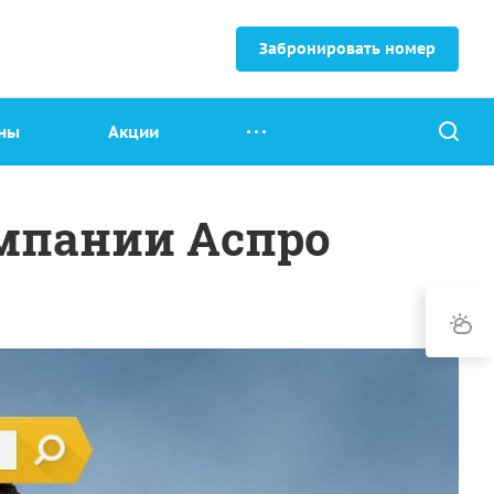
Забронировать номер
ны
Акции
омпании Аспро