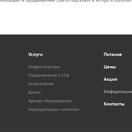
мизацию и продвижение сайта под ключ в Аспро и получит
Услуги
Питание
Цены
Инфраструктура
Оздоровление и СПА
Акции
Развлечения
Информаци
Детям
Аренда оборудования
Контакты
Корпоративным клиентам