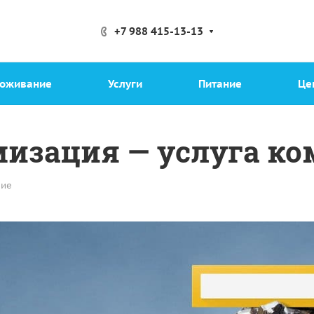
+7 988 415-13-13
оживание
Услуги
Питание
Це
мизация — услуга к
ние