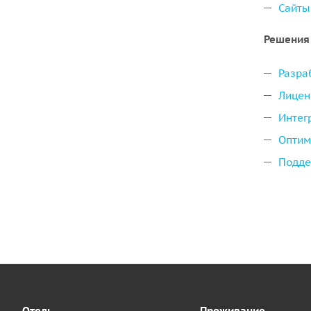
Сайты
Решения
Разра
Лицен
Интег
Оптим
Подде
Отель
Проживание