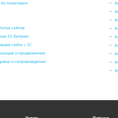
 по тематикам
А
А
А
ботка сайтов
А
зии 1С-Битрикс
А
рация сайта с 1С
А
изация и продвижение
А
ржка и сопровождение
А
А
Услуги
Питание