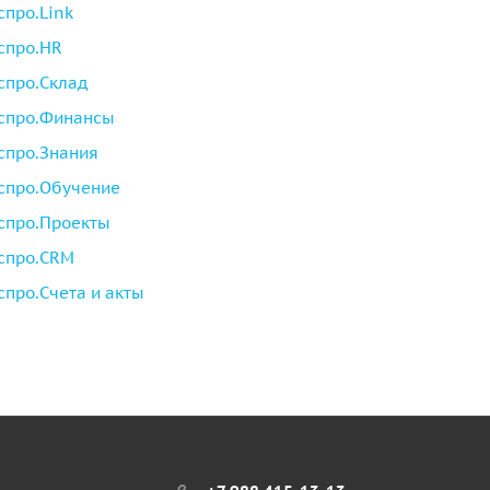
спро.Link
спро.HR
спро.Склад
спро.Финансы
спро.Знания
спро.Обучение
спро.Проекты
спро.CRM
спро.Счета и акты